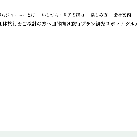
づちジャーニーとは
いしづちエリアの魅力
楽しみ方
会社案内
団体旅行をご検討の方へ
団体向け旅行プラン
観光スポット
グル
観光スポット
PICK UP SPOT