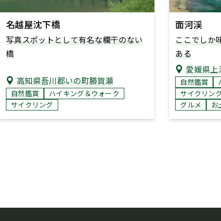
名越屋沈下橋
面河渓
写真スポットとして有名な欄干のない
ここでしか
橋
ある
愛媛県上
高知県吾川郡いの町勝賀瀬
自然鑑賞
自然鑑賞
ハイキング＆ウォーク
サイクリン
サイクリング
グルメ
お