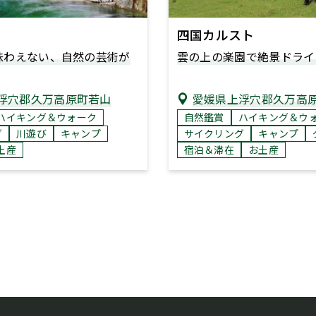
四国カルスト
味わえない、自然の芸術が
雲の上の楽園で絶景ドライ
浮穴郡久万高原町若山
愛媛県上浮穴郡久万高
ハイキング＆ウォーク
自然鑑賞
ハイキング＆ウ
グ
川遊び
キャンプ
サイクリング
キャンプ
土産
宿泊＆滞在
お土産