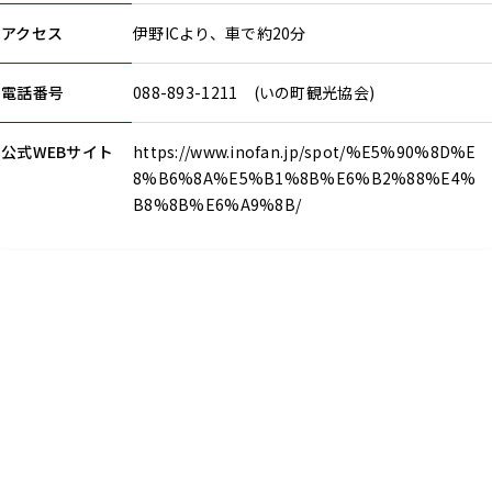
アクセス
伊野ICより、車で約20分
電話番号
088-893-1211 (いの町観光協会)
公式WEBサイト
https://www.inofan.jp/spot/%E5%90%8D%E
8%B6%8A%E5%B1%8B%E6%B2%88%E4%
B8%8B%E6%A9%8B/