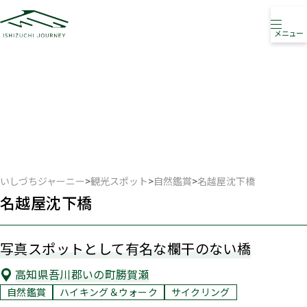
メニュー
観光スポット
PICK UP SPOT
いしづちジャーニー
>
観光スポット
>
自然鑑賞
>
名越屋沈下橋
名越屋沈下橋
写真スポットとして有名な欄干のない橋
高知県吾川郡いの町勝賀瀬
自然鑑賞
ハイキング＆ウォーク
サイクリング