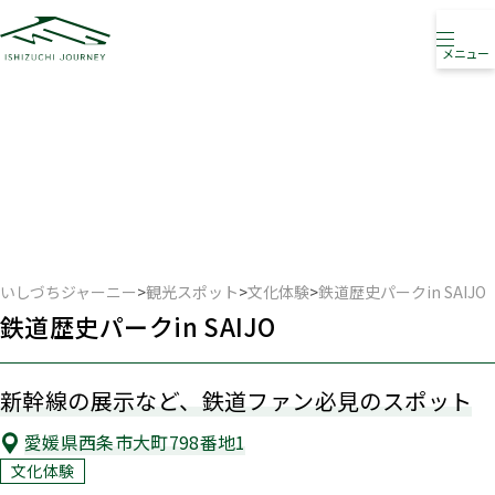
メニュー
観光スポット
PICK UP SPOT
いしづちジャーニー
>
観光スポット
>
文化体験
>
鉄道歴史パークin SAIJO
鉄道歴史パークin SAIJO
新幹線の展示など、鉄道ファン必見のスポット
愛媛県西条市大町798番地1
文化体験