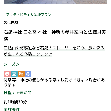
人気
アクティビティ＆体験プラン
文化体験
石鎚神社 口之宮 本社 神職の参拝案内と法螺貝実
演
石鎚山や修験道など石鎚のストーリーを知り、旅に深み
が生まれる体験コンテンツ
シーズン
春
夏
秋
冬
例祭等、神社の催しがある際はお受けできない場合があ
ります
日程 / 所要時間
約1時間30分
実施要件