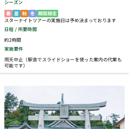
シーズン
春
夏
秋
冬
期間限定
スターナイトツアーの実施日は予め決まっております
日程 / 所要時間
約2時間
実施要件
雨天中止（駅舎でスライドショーを使った案内の代案も
可能です）