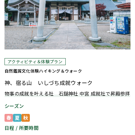
おすすめ
アクティビティ＆体験プラン
自然鑑賞
文化体験
ハイキング＆ウォーク
神、宿る山 いしづち成就ウォーク
物事の成就を叶える社 石鎚神社 中宮 成就社で昇殿参拝
シーズン
春
夏
秋
日程 / 所要時間