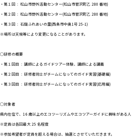
・
第１回 : 松山市野外活動センター(松山市菅沢町乙 280 番地)
・第２回 : 松山市野外活動センター(松山市菅沢町乙 280 番地)
・第３回 : 石鎚ふれあいの里(西条市中奥1号 25-1)
※場所は天候等により変更になることがあります。
.
○研修の概要
・第１回目 : 講師によるガイドツアー体験、講師による講義
・第２回目 : 研修者同士がチームになってのガイド実習(基礎編)
・第３回目 : 研修者同士がチームになってのガイド実習(応用編)
.
○対象者
県内在住で、16 歳以上のエコツーリズムやエコツアーガイドに興味がある人
※定員は各回最大 25 名程度
※参加希望者が定員を超える場合は、抽選とさせていただきます。